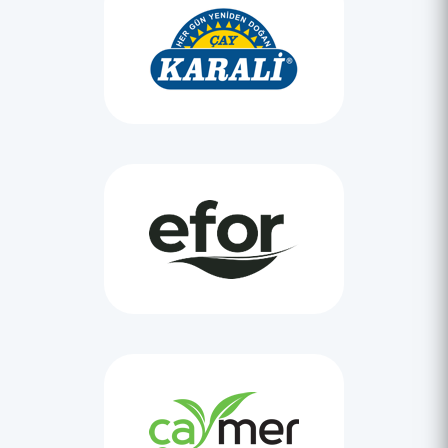
Rize Çay Çarşısı Guinness'e aday
Türk çayının tanıtılacağı çarşı için, Guinness Rekorlar
Kitabı'na başvuruda bulundu.
Çay Çarşısının Web Sitesi Açıldı