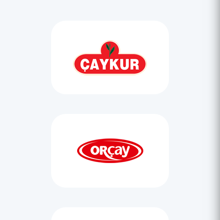
Rize'nin "Çay Çarşısı" projesinde sona
gelindi
Rize Ticaret Borsası Başkanı Mehmet Erdoğan, 9 bin 500
metre alandaki Çay Çarşısı projesinin kentin marka yüzü
olarak planlandığını anlattı.