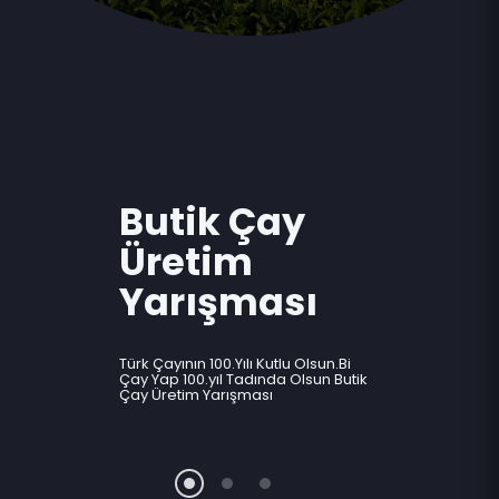
Karadeniz’in
Yeni Simgesi
Çay Çarşısı
Butik Çay
Üretim
Her yerin bir simgesi vardır. Çay
Çarşısı’nda bulunan Bardak Kule
Yarışması
Karadenizimizin yeni simgesi
olacak
Türk Çayının 100.Yılı Kutlu Olsun.Bi
Daha Fazla Keşfet
Çay Yap 100.yıl Tadında Olsun Butik
Çay Üretim Yarışması