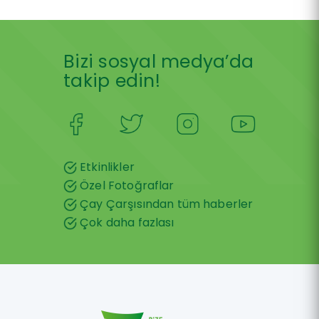
Bizi sosyal medya’da
takip edin!
Etkinlikler
Özel Fotoğraflar
Çay Çarşısından tüm haberler
Çok daha fazlası