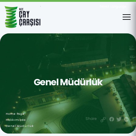
Powered
by
Genel Müdürlük
Home Page
Share
Hakkımızda
Genel Müdürlük